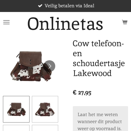
Veilig betalen via Ideal
Ga
direct
Onlinetas
naar
de
hoofdinhoud
Cow telefoon-
en
schoudertasje
Lakewood
€ 27,95
Laat het me weten
wanneer dit product
weer op voorraad is.