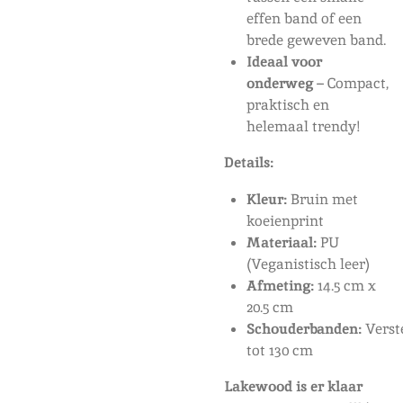
effen band of een
brede geweven band.
Ideaal voor
onderweg
– Compact,
praktisch en
helemaal trendy!
Details:
Kleur:
Bruin met
koeienprint
Materiaal:
PU
(Veganistisch leer)
Afmeting:
14.5 cm x
20.5 cm
Schouderbanden:
Verst
tot 130 cm
Lakewood is er klaar