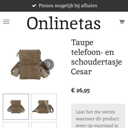
Pinnen mogelijk bij afhalen
Ga
direct
Onlinetas
naar
de
hoofdinhoud
Taupe
telefoon- en
schoudertasje
Cesar
€ 26,95
Laat het me weten
wanneer dit product
weer op voorraad is.