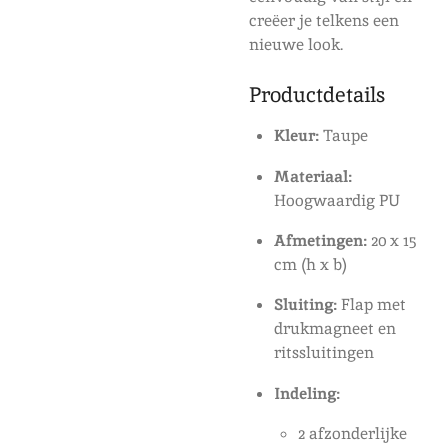
creëer je telkens een
nieuwe look.
Productdetails
Kleur:
Taupe
Materiaal:
Hoogwaardig PU
Afmetingen:
20 x 15
cm (h x b)
Sluiting:
Flap met
drukmagneet en
ritssluitingen
Indeling:
2 afzonderlijke