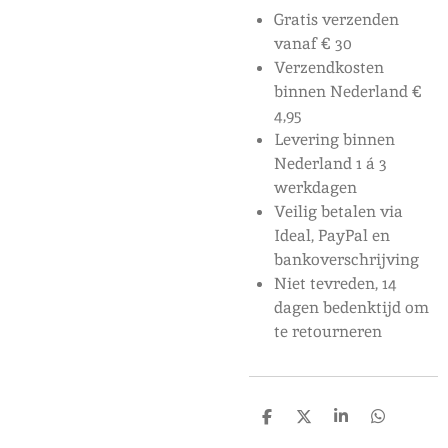
Gratis verzenden
vanaf € 30
Verzendkosten
binnen Nederland €
4,95
Levering binnen
Nederland 1 á 3
werkdagen
Veilig betalen via
Ideal, PayPal en
bankoverschrijving
Niet tevreden, 14
dagen bedenktijd om
te retourneren
D
D
S
D
e
e
h
e