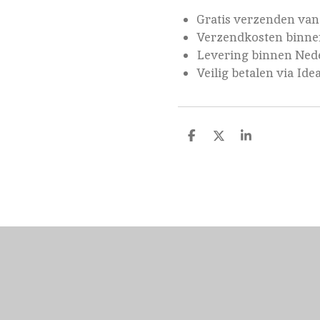
Gratis verzenden van
Verzendkosten binnen
Levering binnen Nede
Veilig betalen via Ide
D
D
S
e
e
h
l
e
a
e
l
r
n
e