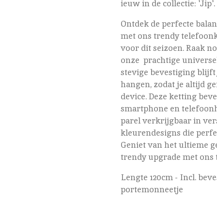
ieuw in de collectie: 'Jip'.
Ontdek de perfecte balan
met ons trendy telefoon
voor dit seizoen. Raak no
onze prachtige universel
stevige bevestiging blijf
hangen, zodat je altijd g
device. Deze ketting beve
smartphone en telefoonho
parel verkrijgbaar in vers
kleurendesigns die perfe
Geniet van het ultieme 
trendy upgrade met ons 
Lengte 120cm - Incl. beve
portemonneetje