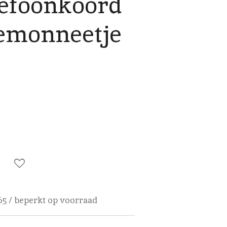
lefoonkoord
emonneetje
65 / beperkt op voorraad