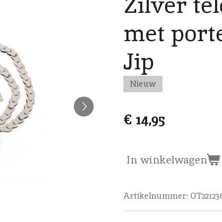
Zilver te
met port
Jip
Nieuw
€ 14,95
In winkelwagen
Artikelnummer:
OT22123