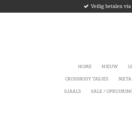
Veilig betalen via
Ga
direct
naar
de
hoofdinhoud
HOME
NIEUW
G
CROSSBODY TASJES
METAL
SJAALS
SALE / OPRUIMIN