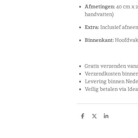
Afmetingen:
40 cm x 2
handvatten)
Extra:
Inclusief afne
Binnenkant:
Hoofdvak 
Gratis verzenden vana
Verzendkosten binnen
Levering binnen Nede
Veilig betalen via Ide
D
D
S
e
e
h
l
e
a
e
l
r