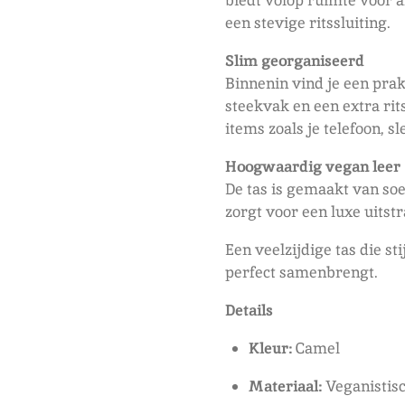
biedt volop ruimte voor al
een stevige ritssluiting.
Slim georganiseerd
Binnenin vind je een pra
steekvak en een extra rit
items zoals je telefoon, s
Hoogwaardig vegan leer
De tas is gemaakt van so
zorgt voor een luxe uitst
Een veelzijdige tas die s
perfect samenbrengt.
Details
Kleur:
Camel
Materiaal:
Veganistisc