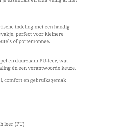
 je essentials en sluit veilig af met
ktische indeling met een handig
svakje, perfect voor kleinere
leutels of portemonnee.
epel en duurzaam PU-leer, wat
raling én een verantwoorde keuze.
tijl, comfort en gebruiksgemak
h leer (PU)