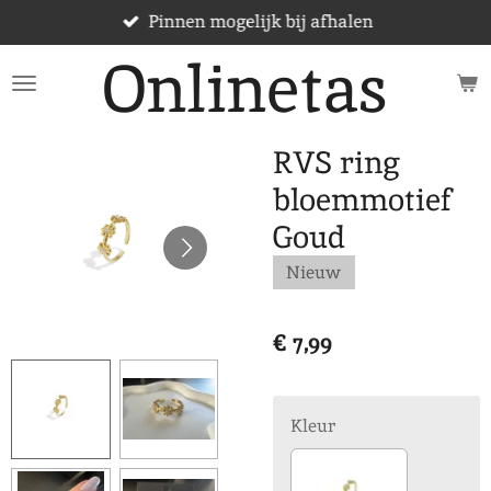
Pinnen mogelijk bij afhalen
Ga
direct
Onlinetas
naar
de
hoofdinhoud
RVS ring
bloemmotief
Goud
Nieuw
€ 7,99
Kleur