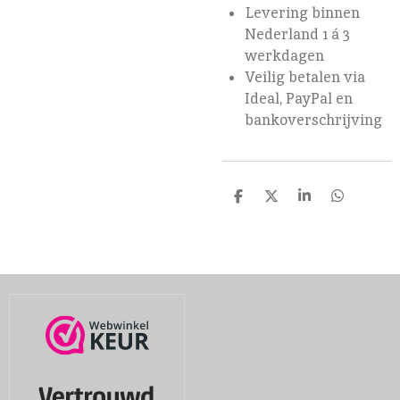
Levering binnen
Nederland 1 á 3
werkdagen
Veilig betalen via
Ideal, PayPal en
bankoverschrijving
D
D
S
D
e
e
h
e
l
e
a
l
e
l
r
e
n
e
n