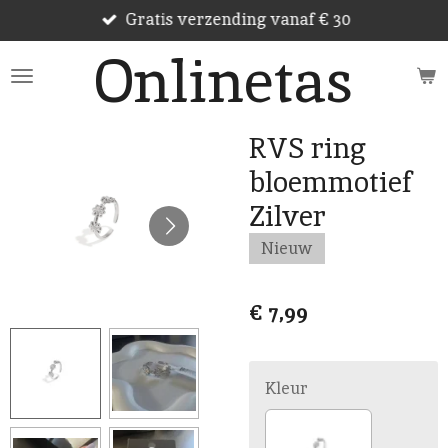
Gratis verzending vanaf € 30
Ga
direct
Onlinetas
naar
de
hoofdinhoud
RVS ring
bloemmotief
Zilver
Nieuw
€ 7,99
Kleur