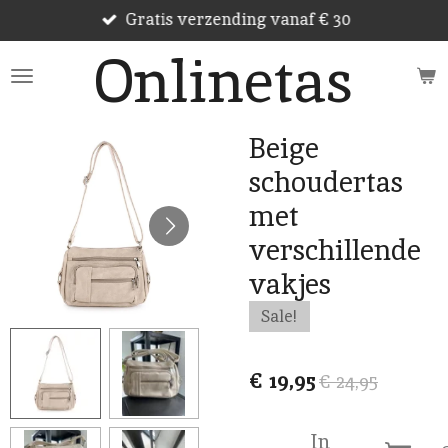
Gratis verzending vanaf € 30
Ga
direct
Onlinetas
naar
de
hoofdinhoud
Beige
schoudertas
met
verschillende
vakjes
Sale!
€ 19,95
€ 24,95
In