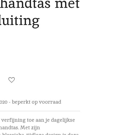
 handtas met
uiting
020 - beperkt op voorraad
verfijning toe aan je dagelijkse
handtas. Met zijn
lassieke, tijdloze design is deze