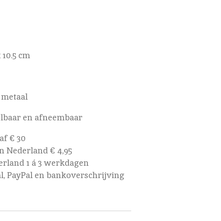
 10.5 cm
 metaal
elbaar en afneembaar
af € 30
 Nederland € 4,95
rland 1 á 3 werkdagen
al, PayPal en bankoverschrijving