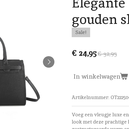
Elegante
gouden sl
Sale!
€ 24,95
€ 32,95
In winkelwagen
Artikelnummer:
OT22250
Voeg een vleugje luxe en 
look met deze prachtige 
gestructureerde vorm en k