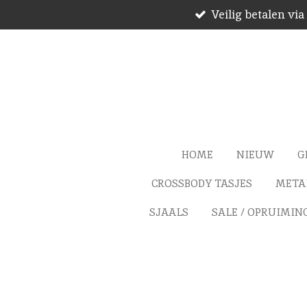
Veilig betalen via
Ga
direct
naar
de
hoofdinhoud
HOME
NIEUW
G
CROSSBODY TASJES
METAL
SJAALS
SALE / OPRUIMIN