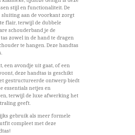
sen stijl en functionaliteit. De
sluiting aan de voorkant zorgt
e flair, terwijl de dubbele
re schouderband je de
e tas zowel in de hand te dragen
schouder te hangen. Deze handtas
.
t, een avondje uit gaat, of een
woont, deze handtas is geschikt
et gestructureerde ontwerp biedt
e essentials netjes en
en, terwijl de luxe afwerking het
traling geeft.
ijks gebruik als meer formele
utfit compleet met deze
dtas!