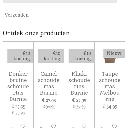
Verzenden
Ontdek onze producten
€10
€10
€10
Nieuw
korting
korting
korting
Donker
Camel
Khaki
Taupe
bruine
schoude
schoude
schoude
schoude
rtas
rtas
rtas
rtas
Burnie
Burnie
Melbou
Burnie
rne
€ 27,95
€ 27,95
€ 27,95
€ 34,95
€ 37,95
€ 37,95
€ 37,95
In winkelwagen
In winkelwagen
In winkelwagen
In winkelw