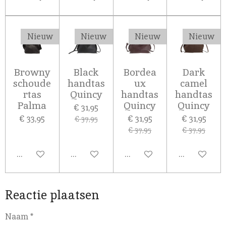
Nieuw
Nieuw
Nieuw
Nieuw
Browny
Black
Bordea
Dark
schoude
handtas
ux
camel
rtas
Quincy
handtas
handtas
Palma
Quincy
Quincy
€ 31,95
€ 33,95
€ 31,95
€ 31,95
€ 37,95
€ 37,95
€ 37,95
In winkelwagen
In winkelwagen
In winkelwagen
In winkelw
Reactie plaatsen
Naam *