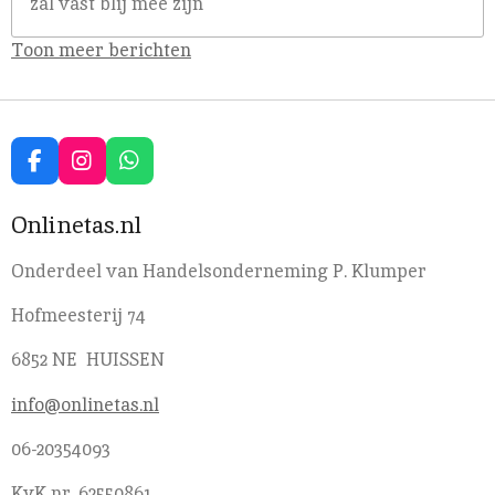
zal vast blij mee zijn
Toon meer berichten
F
I
W
a
n
h
c
s
a
Onlinetas.nl
e
t
t
b
a
s
Onderdeel van Handelsonderneming P. Klumper
o
g
A
o
r
p
Hofmeesterij 74
k
a
p
m
6852 NE HUISSEN
info@onlinetas.nl
06-20354093
KvK nr. 62550861