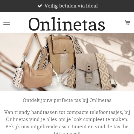
Veilig betalen via Ideal
Ga
direct
Onlinetas
naar
de
hoofdinhoud
Ontdek jouw perfecte tas bij Onlinetas
Van trendy handtassen tot compacte telefoontasjes, bij
Onlinetas vind je alles om je look compleet te maken.
Bekijk ons uitgebreide assortiment en vind de tas die
bij jou past!