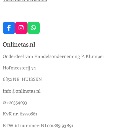
F
I
W
a
n
h
c
s
a
Onlinetas.nl
e
t
t
b
a
s
Onderdeel van Handelsonderneming P. Klumper
o
g
A
o
r
p
Hofmeesterij 74
k
a
p
m
6852 NE HUISSEN
info@onlinetas.nl
06-20354093
KvK nr. 62550861
BTW-id nummer: NL001885193B91