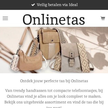
Veilig betalen via Ideal
Ga
direct
Onlinetas
naar
de
hoofdinhoud
Ontdek jouw perfecte tas bij Onlinetas
Van trendy handtassen tot compacte telefoontasjes, bij
Onlinetas vind je alles om je look compleet te maken.
Bekijk ons uitgebreide assortiment en vind de tas die bij
jou past!