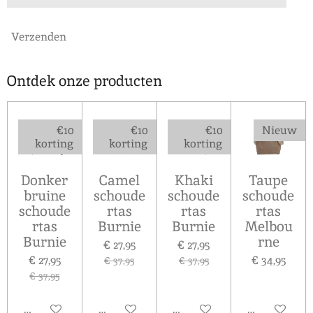
Verzenden
Ontdek onze producten
€10
€10
€10
Nieuw
korting
korting
korting
Donker
Camel
Khaki
Taupe
bruine
schoude
schoude
schoude
schoude
rtas
rtas
rtas
rtas
Burnie
Burnie
Melbou
Burnie
rne
€ 27,95
€ 27,95
€ 27,95
€ 34,95
€ 37,95
€ 37,95
€ 37,95
In winkelwagen
In winkelwagen
In winkelwagen
In winkelw